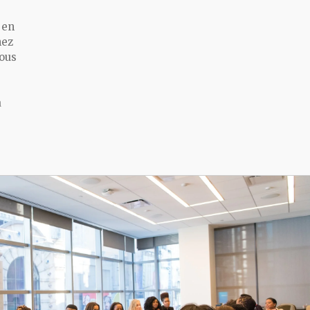
 en
hez
ous
a