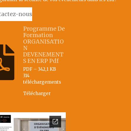
tactez-nous
Programme De
Formation
ORGANISATIO
N
DEVENEMENT
S EN ERP Pdf
PDF – 342,1 KB
314
téléchargements
Télécharger