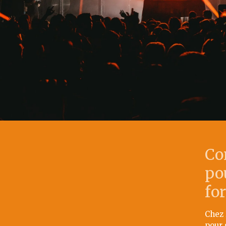
Co
po
fo
Chez 
pour 